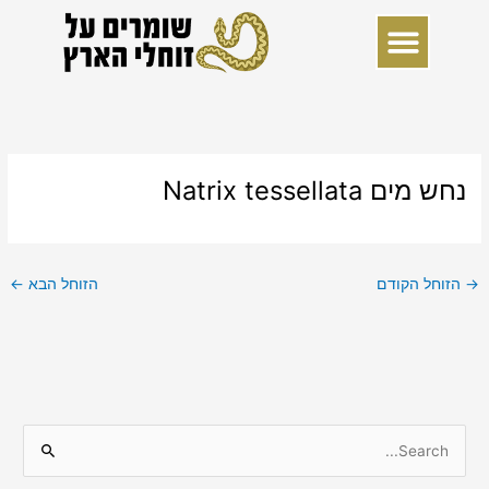
ילוג
תוכן
נחש מים Natrix tessellata
→
הזוחל הקודם
הזוחל הבא
←
S
e