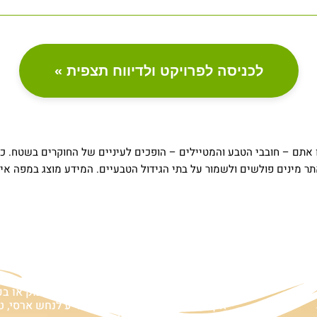
לכניסה לפרויקט ולדיווח תצפית »
אתר מינים פולשים ולשמור על בתי הגידול הטבעיים. המידע מוצג במפה 
ם
אזהרה:
במוצרים ובמידע המובא באתר, בדף פיסבוק או ב
אין המלצה לגעת, להתעסק, להפריע לנחש ארסי, טע