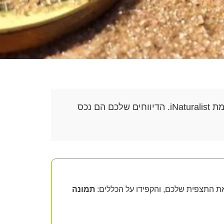
ברוכים הבאים למרכז התיעוד הקהילתי. כאן אנחנו אוספים יחד תצפיות על זוחלי ישראל בשיתוף פלטפורמת iNaturalist. הדיווחים שלכם הם נכס
את התצפית שלכם, והקפידו על הכללים:
תמונה