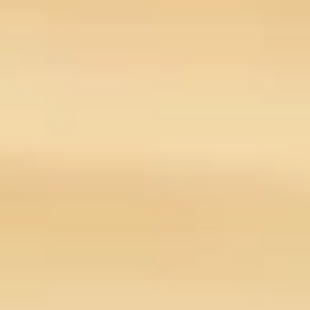
t
s
a
p
p