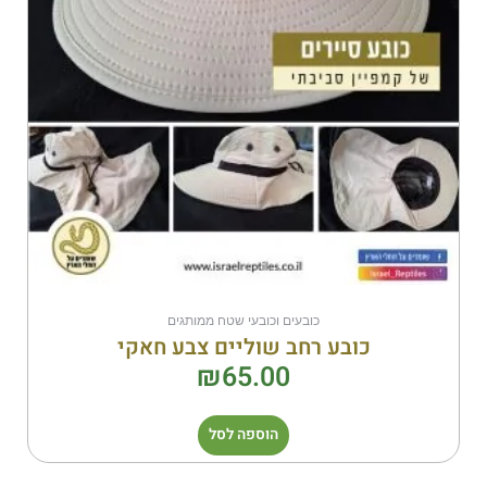
כובעים וכובעי שטח ממותגים
כובע רחב שוליים צבע חאקי
₪
65.00
הוספה לסל