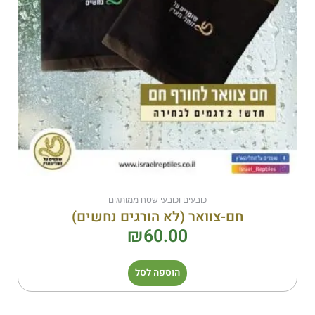
כובעים וכובעי שטח ממותגים
חם-צוואר (לא הורגים נחשים)
₪
60.00
הוספה לסל