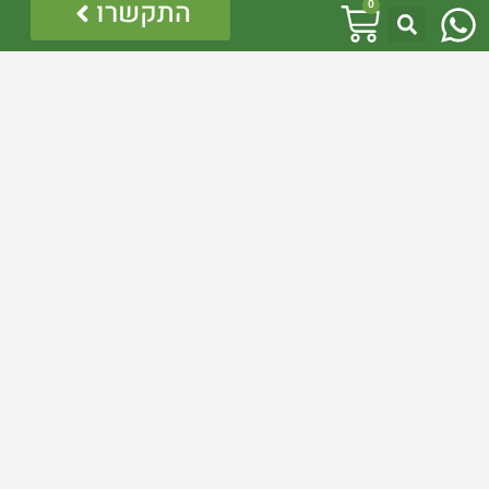
W
עגלת
התקשרו
0
h
קניות
לינקים נוספים
a
מדיניות פרטיות
t
הצהרת נגישות
מדיניות ביטולים והחזרות
s
a
p
p
אזהרה:
במוצרים ובמידע המובא באתר, בדף פיסבוק או בכל מדיה
אחרת אין המלצה לגעת, להתעסק, להפריע לנחש ארסי, טעות
בזיהוי עלולה לעלות בחיי אדם!
לכן תמיד הזמינו בעל מקצוע – לוכד מורשה.
כל התוכן לרבות הלוגו והמוצרים מוגנים בזכויות יוצרים, אין
להשתמש בתוכן מהאתר או בחלקו ללא קבלת היתר מפורש
בכתב.