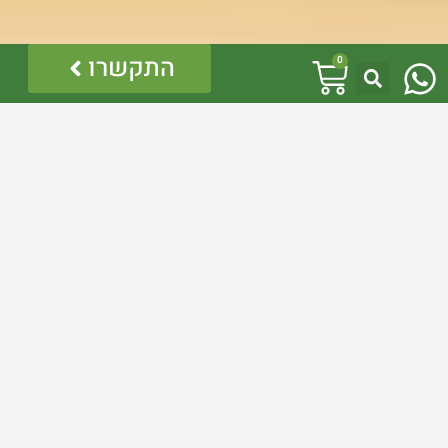
W
עגלת
התקשרו
0
h
קניות
a
לינקים נוספים
t
מדיניות פרטיות
הצהרת נגישות
s
מדיניות ביטולים והחזרות
a
p
p
אזהרה:
במוצרים ובמידע המובא באתר, בדף פיסבוק או בכל מדיה
אחרת אין המלצה לגעת, להתעסק, להפריע לנחש ארסי, טעות
בזיהוי עלולה לעלות בחיי אדם!
לכן תמיד הזמינו בעל מקצוע – לוכד מורשה.