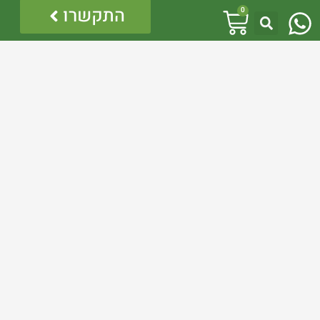
W
עגלת
התקשרו
0
h
קניות
לינקים נוספים
a
מדיניות פרטיות
t
הצהרת נגישות
מדיניות ביטולים והחזרות
s
a
p
p
אזהרה:
במוצרים ובמידע המובא באתר, בדף פיסבוק או בכל מדיה
אחרת אין המלצה לגעת, להתעסק, להפריע לנחש ארסי, טעות
בזיהוי עלולה לעלות בחיי אדם!
לכן תמיד הזמינו בעל מקצוע – לוכד מורשה.
כל התוכן לרבות הלוגו והמוצרים מוגנים בזכויות יוצרים, אין
להשתמש בתוכן מהאתר או בחלקו ללא קבלת היתר מפורש
בכתב.