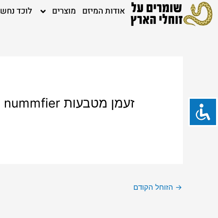
ילוג
אודות המיזם
מוצרים
לוכד נחש
תוכן
זעמן מטבעות Hemorrhois nummfier
→
הזוחל הקודם