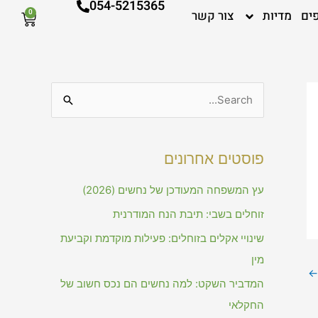
054-5215365
ים
מדיות
צור קשר
0
עגלת
קניות
S
e
a
פוסטים אחרונים
r
c
עץ המשפחה המעודכן של נחשים (2026)
h
זוחלים בשבי: תיבת הנח המודרנית
f
שינויי אקלים בזוחלים: פעילות מוקדמת וקביעת
o
מין
r
←
המדביר השקט: למה נחשים הם נכס חשוב של
:
החקלאי