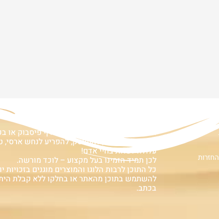
ם
אזהרה:
במוצרים ובמידע המובא באתר, בדף פיסבוק או ב
אין המלצה לגעת, להתעסק, להפריע לנחש ארסי, טע
עלולה לעלות בחיי אדם!
החזרות
לכן תמיד הזמינו בעל מקצוע – לוכד מורשה.
כל התוכן לרבות הלוגו והמוצרים מוגנים בזכויות יוצ
להשתמש בתוכן מהאתר או בחלקו ללא קבלת הית
בכתב.