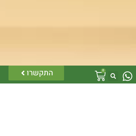
W
עגלת
התקשרו
לינקים נוספים
0
h
קניות
מדיניות פרטיות
a
הצהרת נגישות
מדיניות ביטולים והחזרות
t
s
אזהרה:
a
במוצרים ובמידע המובא באתר, בדף פיסבוק או בכל מדיה
אחרת אין המלצה לגעת, להתעסק, להפריע לנחש ארסי, טעות