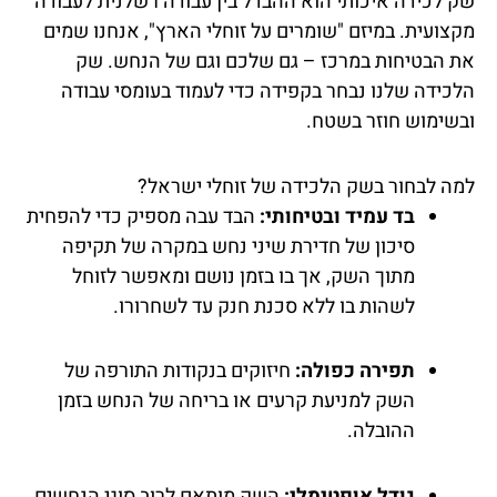
שק לכידה איכותי הוא ההבדל בין עבודה רשלנית לעבודה
מקצועית. במיזם "שומרים על זוחלי הארץ", אנחנו שמים
את הבטיחות במרכז – גם שלכם וגם של הנחש. שק
הלכידה שלנו נבחר בקפידה כדי לעמוד בעומסי עבודה
ובשימוש חוזר בשטח.
למה לבחור בשק הלכידה של זוחלי ישראל?
בד עמיד ובטיחותי:
הבד עבה מספיק כדי להפחית
סיכון של חדירת שיני נחש במקרה של תקיפה
מתוך השק, אך בו בזמן נושם ומאפשר לזוחל
לשהות בו ללא סכנת חנק עד לשחרורו.
תפירה כפולה:
חיזוקים בנקודות התורפה של
השק למניעת קרעים או בריחה של הנחש בזמן
ההובלה.
גודל אופטימלי:
השק מותאם לרוב סוגי הנחשים