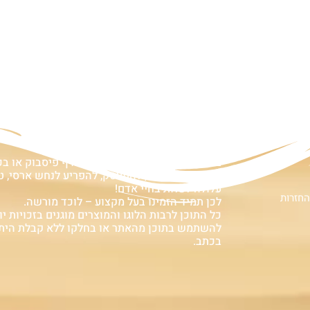
ם
אזהרה:
במוצרים ובמידע המובא באתר, בדף פיסבוק או ב
אין המלצה לגעת, להתעסק, להפריע לנחש ארסי, טע
עלולה לעלות בחיי אדם!
החזרות
לכן תמיד הזמינו בעל מקצוע – לוכד מורשה.
כל התוכן לרבות הלוגו והמוצרים מוגנים בזכויות יוצ
להשתמש בתוכן מהאתר או בחלקו ללא קבלת הית
בכתב.