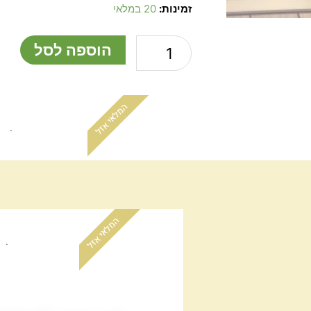
כמות
זמינות:
20 במלאי
של
פינצטה
הוספה לסל
46
ס"מ
ישרה
המלאי אזל
בצבע
שחור
.
מט.
המלאי אזל
.