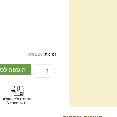
כמות
זמינות:
20 במלאי
של
פינצטה
הוספה לס
46
ס"מ
ישרה
בצבע
שחור
המחיר כולל משלוח
דואר ישראל
מט.