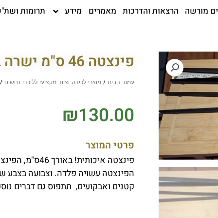
ים מורשה
הרצאות והדרכות
מאמרים
מידע
תרומות ושת"פ
פינצטה 46 ס"מ ישרה בצבע שחור מט.
עמוד הבית
/
מוצרי לכידה וציוד מקצועי ללוכדי נחשים
/ פינצ
₪
130.00
פרטי המוצר
פינצטה איכותית! באורך 46ס"מ, הפינצטה ישרה ונותנת אחיזה מיטבית.
הפינצטה עשויה פלדה. וצבועה בצבע שח
קטנים ואבקועים, תתפוס גם דברים נוספ