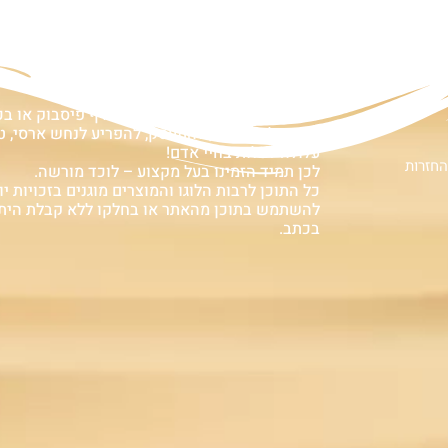
ם
אזהרה:
במוצרים ובמידע המובא באתר, בדף פיסבוק או ב
אין המלצה לגעת, להתעסק, להפריע לנחש ארסי, טע
עלולה לעלות בחיי אדם!
החזרות
לכן תמיד הזמינו בעל מקצוע – לוכד מורשה.
כל התוכן לרבות הלוגו והמוצרים מוגנים בזכויות יוצ
להשתמש בתוכן מהאתר או בחלקו ללא קבלת הית
בכתב.