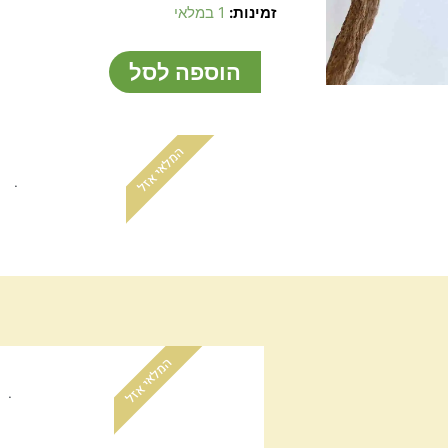
כמות
זמינות:
1 במלאי
של
עט
הוספה לסל
טקטי
שחור
וממותג
המלאי אזל
.
המלאי אזל
.