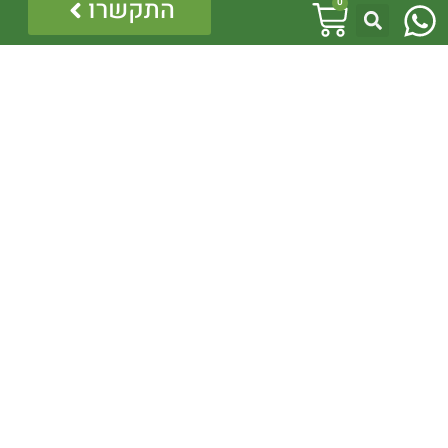
W
עגלת
התקשרו
0
h
קניות
a
t
s
a
p
p