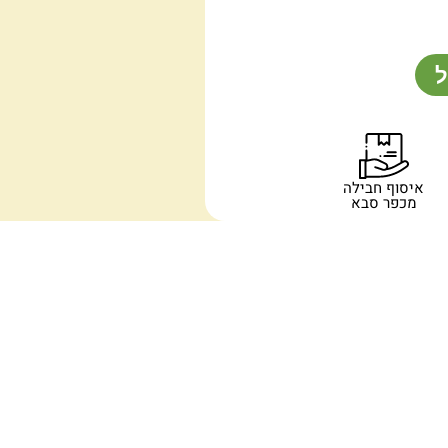
ל
איסוף חבילה
מכפר סבא