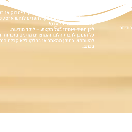
ם
אזהרה:
במוצרים ובמידע המובא באתר, בדף פיסבוק או ב
אין המלצה לגעת, להתעסק, להפריע לנחש ארסי, טע
עלולה לעלות בחיי אדם!
החזרות
לכן תמיד הזמינו בעל מקצוע – לוכד מורשה.
כל התוכן לרבות הלוגו והמוצרים מוגנים בזכויות יוצ
להשתמש בתוכן מהאתר או בחלקו ללא קבלת הית
בכתב.