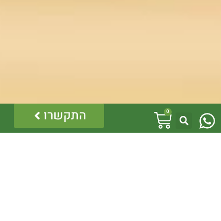
W
עגלת
התקשרו
0
h
קניות
a
t
s
a
p