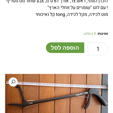
לוכדן הומני, ראש צר, אורך 61 ס"מ, צבע שחור מט מטריף
! עם לוגו "שומרים על זוחלי הארץ"
מוט לכידה, מקל לכידה, tong קל ואיכותי
כמות
זמינות:
9 במלאי
של
לוכדן
הוספה לסל
הומני
61
ס"מ
שחור
(ראש
רגיל)