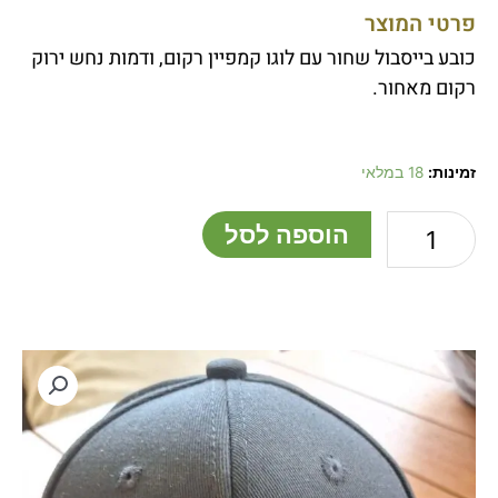
פרטי המוצר
כובע בייסבול שחור עם לוגו קמפיין רקום, ודמות נחש ירוק
רקום מאחור.
כמות
זמינות:
18 במלאי
של
כובע
הוספה לסל
שחור
לוגו
רקום
קדימה
ומאחור
רקום
נחש
ירוק