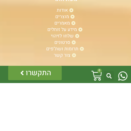
אודות
מוצרים
מאמרים
מידע על זוחלים
שלחו לזיהוי
סרטונים
תרומות ושת"פים
צור קשר
W
עגלת
התקשרו
0
h
קניות
a
t
s
a