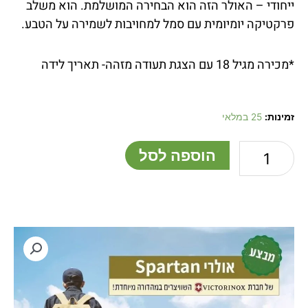
ייחודי – האולר הזה הוא הבחירה המושלמת. הוא משלב
פרקטיקה יומיומית עם סמל למחויבות לשמירה על הטבע.
*מכירה מגיל 18 עם הצגת תעודה מזהה- תאריך לידה
כמות
זמינות:
25 במלאי
של
אולר
הוספה לסל
מקורי
של
חברת
Victorinox
דגם
Spartan,
מהדורה
מיוחדת