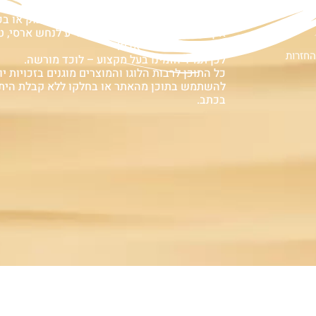
ם
אזהרה:
במוצרים ובמידע המובא באתר, בדף פיסבוק או ב
אין המלצה לגעת, להתעסק, להפריע לנחש ארסי, טע
עלולה לעלות בחיי אדם!
החזרות
לכן תמיד הזמינו בעל מקצוע – לוכד מורשה.
כל התוכן לרבות הלוגו והמוצרים מוגנים בזכויות יוצ
להשתמש בתוכן מהאתר או בחלקו ללא קבלת הית
בכתב.