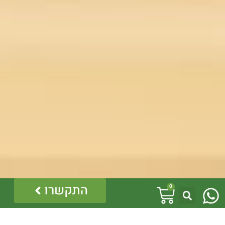
W
עגלת
התקשרו
0
h
קניות
a