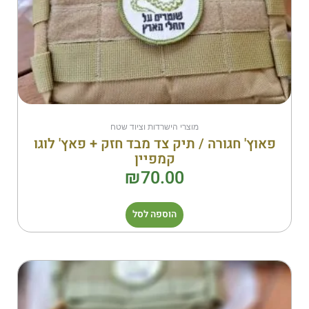
מוצרי הישרדות וציוד שטח
פאוץ' חגורה / תיק צד מבד חזק + פאץ' לוגו
קמפיין
₪
70.00
הוספה לסל