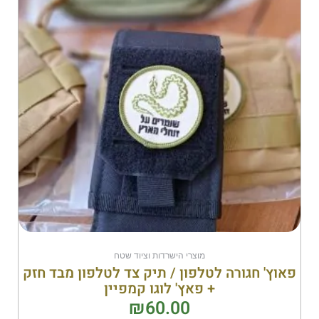
מוצרי הישרדות וציוד שטח
פאוץ' חגורה לטלפון / תיק צד לטלפון מבד חזק
+ פאץ' לוגו קמפיין
₪
60.00