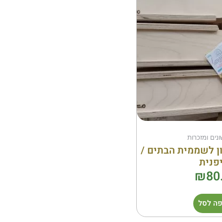
ונים ומזכרות
ן לשממית הבתים /
פנית
₪
80
ה לסל