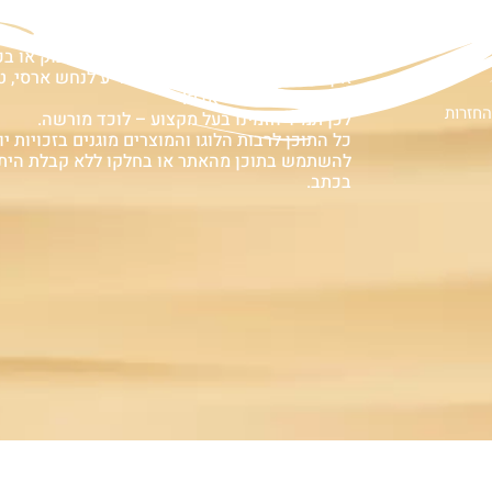
ם
אזהרה:
במוצרים ובמידע המובא באתר, בדף פיסבוק או ב
אין המלצה לגעת, להתעסק, להפריע לנחש ארסי, טע
עלולה לעלות בחיי אדם!
החזרות
לכן תמיד הזמינו בעל מקצוע – לוכד מורשה.
כל התוכן לרבות הלוגו והמוצרים מוגנים בזכויות יוצ
להשתמש בתוכן מהאתר או בחלקו ללא קבלת הית
בכתב.