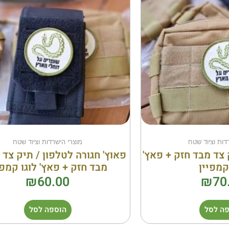
דות וציוד שטח
מוצרי הישרדות וציוד שטח
 צד מבד חזק + פאץ'
פאוץ' חגורה לטלפון / תיק צד 
קמפיין
מבד חזק + פאץ' לוגו קמפי
₪
60.00
₪
70
ה לסל
הוספה לסל