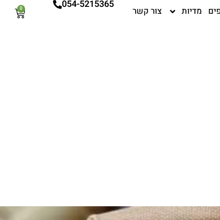
054-5215365
ים
מדיות
צור קשר
0
עגלת
קניות