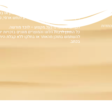
ם
אזהרה:
במוצרים ובמידע המובא באתר, בדף פיסבוק או ב
אין המלצה לגעת, להתעסק, להפריע לנחש ארסי, טע
עלולה לעלות בחיי אדם!
החזרות
לכן תמיד הזמינו בעל מקצוע – לוכד מורשה.
כל התוכן לרבות הלוגו והמוצרים מוגנים בזכויות יוצ
להשתמש בתוכן מהאתר או בחלקו ללא קבלת הית
בכתב.