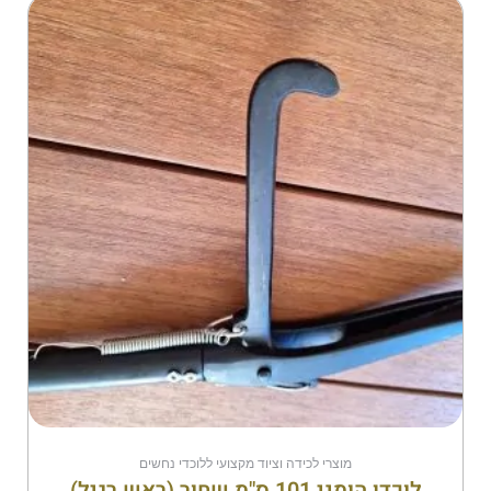
מוצרי לכידה וציוד מקצועי ללוכדי נחשים
לוכדן הומני 101 ס"מ שחור (ראש רגיל)