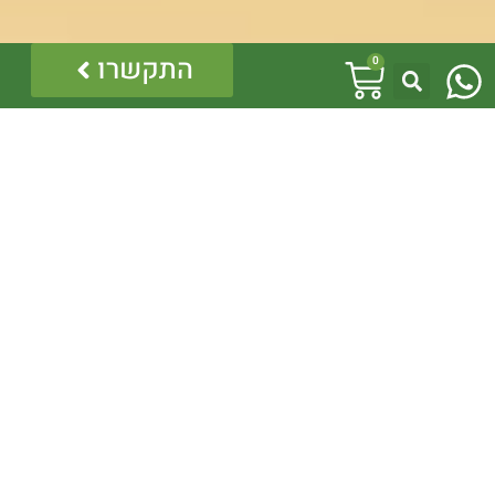
W
עגלת
התקשרו
0
h
קניות
a
t
s
a
p
p
לינקים נוספים