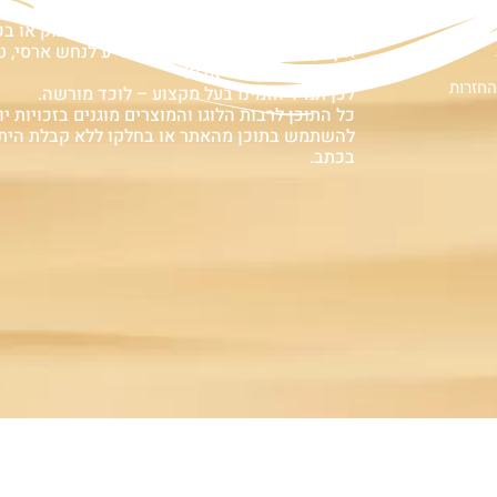
ם
אזהרה:
במוצרים ובמידע המובא באתר, בדף פיסבוק או ב
אין המלצה לגעת, להתעסק, להפריע לנחש ארסי, טע
עלולה לעלות בחיי אדם!
החזרות
לכן תמיד הזמינו בעל מקצוע – לוכד מורשה.
כל התוכן לרבות הלוגו והמוצרים מוגנים בזכויות יוצ
להשתמש בתוכן מהאתר או בחלקו ללא קבלת הית
בכתב.