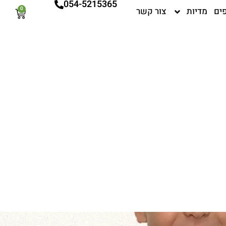
054-5215365
ים
מדיות
צור קשר
0
עגלת
קניות