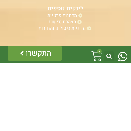
לינקים נוספים
מדיניות פרטיות
הצהרת נגישות
מדיניות ביטולים והחזרות
W
אזהרה:
עגלת
התקשרו
0
במוצרים ובמידע המובא באתר, בדף פיסבוק או בכל מדיה
h
אחרת אין המלצה לגעת, להתעסק, להפריע לנחש ארסי, טעות
קניות
בזיהוי עלולה לעלות בחיי אדם!
a
לכן תמיד הזמינו בעל מקצוע – לוכד מורשה.
כל התוכן לרבות הלוגו והמוצרים מוגנים בזכויות יוצרים, אין
t
להשתמש בתוכן מהאתר או בחלקו ללא קבלת היתר מפורש
בכתב.
s
a
p
p