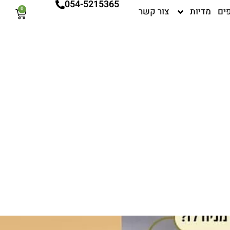
054-5215365
ים
מדיות
צור קשר
0
עגלת
קניות