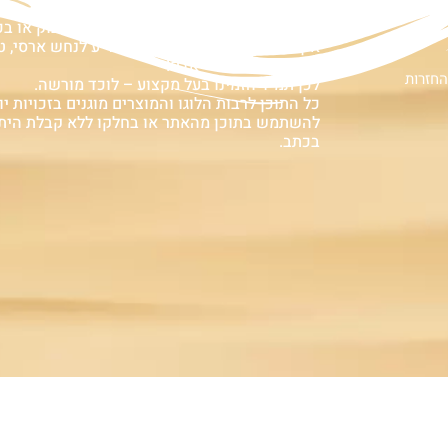
ם
אזהרה:
במוצרים ובמידע המובא באתר, בדף פיסבוק או ב
אין המלצה לגעת, להתעסק, להפריע לנחש ארסי, טע
עלולה לעלות בחיי אדם!
החזרות
לכן תמיד הזמינו בעל מקצוע – לוכד מורשה.
כל התוכן לרבות הלוגו והמוצרים מוגנים בזכויות יוצ
להשתמש בתוכן מהאתר או בחלקו ללא קבלת הית
בכתב.