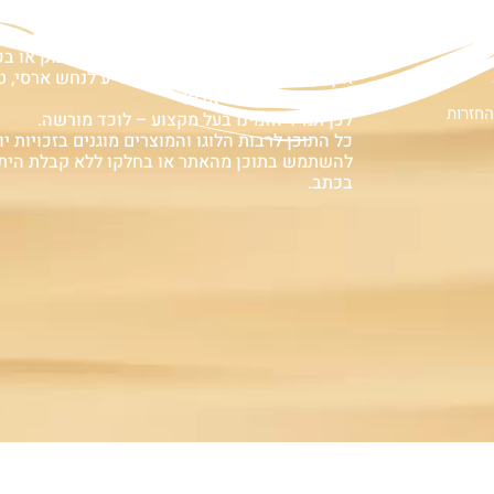
ם
אזהרה:
במוצרים ובמידע המובא באתר, בדף פיסבוק או ב
אין המלצה לגעת, להתעסק, להפריע לנחש ארסי, טע
עלולה לעלות בחיי אדם!
החזרות
לכן תמיד הזמינו בעל מקצוע – לוכד מורשה.
כל התוכן לרבות הלוגו והמוצרים מוגנים בזכויות יוצ
להשתמש בתוכן מהאתר או בחלקו ללא קבלת הית
בכתב.