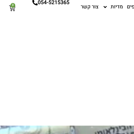
054-5215365
ים
מדיות
צור קשר
0
עגלת
קניות