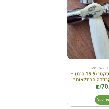
דות וציוד שטח
פטיש שטח קומפקטי (15.5 ס"מ) –
רפדה הבינלאומי"
₪
70
ה לסל