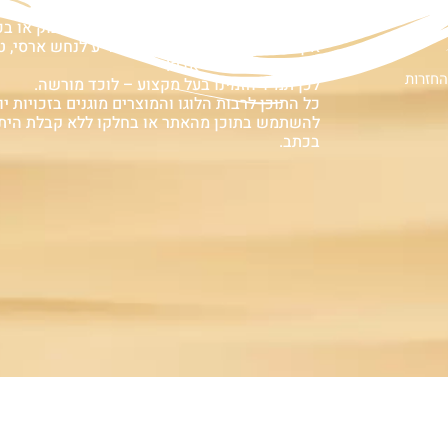
ם
אזהרה:
במוצרים ובמידע המובא באתר, בדף פיסבוק או ב
אין המלצה לגעת, להתעסק, להפריע לנחש ארסי, טע
עלולה לעלות בחיי אדם!
החזרות
לכן תמיד הזמינו בעל מקצוע – לוכד מורשה.
כל התוכן לרבות הלוגו והמוצרים מוגנים בזכויות יוצ
להשתמש בתוכן מהאתר או בחלקו ללא קבלת הית
בכתב.