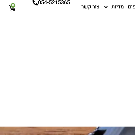
054-5215365
ים
מדיות
צור קשר
0
עגלת
קניות