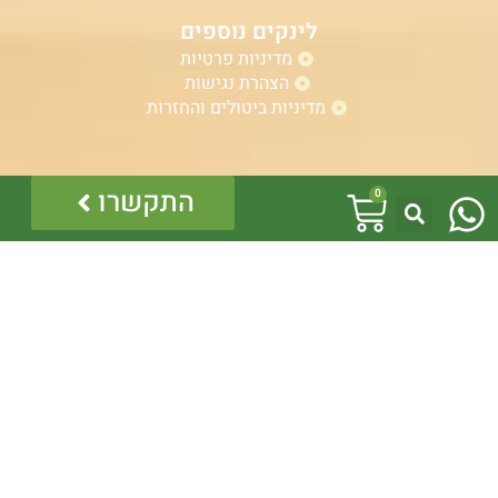
לינקים נוספים
מדיניות פרטיות
הצהרת נגישות
מדיניות ביטולים והחזרות
W
אזהרה:
עגלת
התקשרו
0
במוצרים ובמידע המובא באתר, בדף פיסבוק או בכל מדיה
h
אחרת אין המלצה לגעת, להתעסק, להפריע לנחש ארסי, טעות
קניות
בזיהוי עלולה לעלות בחיי אדם!
a
לכן תמיד הזמינו בעל מקצוע – לוכד מורשה.
כל התוכן לרבות הלוגו והמוצרים מוגנים בזכויות יוצרים, אין
t
להשתמש בתוכן מהאתר או בחלקו ללא קבלת היתר מפורש
בכתב.
s
a
p
p