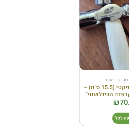
דות וציוד שטח
פטיש שטח קומפקטי (15.5 ס"מ) –
רפדה הבינלאומי"
₪
70
ה לסל