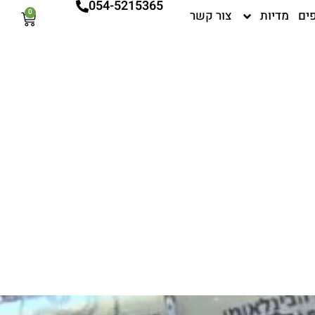
054-5215365
ים
מדיות
צור קשר
0
עגלת
קניות