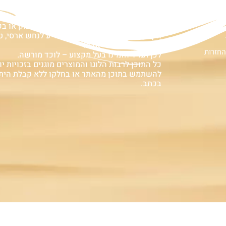
ם
אזהרה:
במוצרים ובמידע המובא באתר, בדף פיסבוק או ב
אין המלצה לגעת, להתעסק, להפריע לנחש ארסי, טע
עלולה לעלות בחיי אדם!
החזרות
לכן תמיד הזמינו בעל מקצוע – לוכד מורשה.
כל התוכן לרבות הלוגו והמוצרים מוגנים בזכויות יוצ
להשתמש בתוכן מהאתר או בחלקו ללא קבלת הית
בכתב.