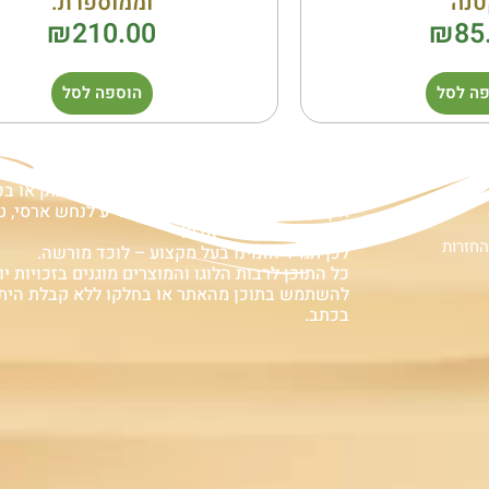
טנה
וממוספרת.
₪
210.00
₪
85
ה לסל
הוספה לסל
ם
אזהרה:
במוצרים ובמידע המובא באתר, בדף פיסבוק או ב
אין המלצה לגעת, להתעסק, להפריע לנחש ארסי, טע
עלולה לעלות בחיי אדם!
החזרות
לכן תמיד הזמינו בעל מקצוע – לוכד מורשה.
כל התוכן לרבות הלוגו והמוצרים מוגנים בזכויות יוצ
להשתמש בתוכן מהאתר או בחלקו ללא קבלת הית
בכתב.