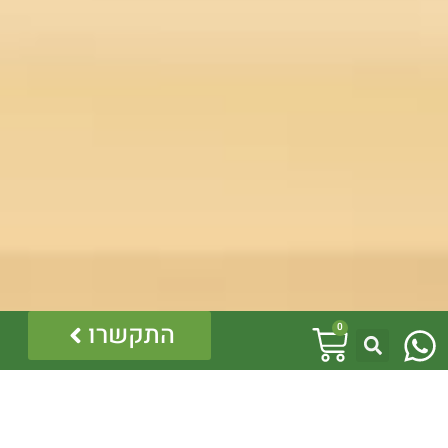
W
עגלת
התקשרו
0
h
קניות
a
t
לינקים נוספים