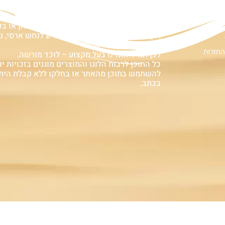
ם
אזהרה:
במוצרים ובמידע המובא באתר, בדף פיסבוק או ב
אין המלצה לגעת, להתעסק, להפריע לנחש ארסי, טע
עלולה לעלות בחיי אדם!
החזרות
לכן תמיד הזמינו בעל מקצוע – לוכד מורשה.
כל התוכן לרבות הלוגו והמוצרים מוגנים בזכויות יוצ
להשתמש בתוכן מהאתר או בחלקו ללא קבלת הית
בכתב.