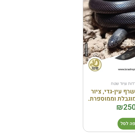
דות וציוד שטח
ף עין-גדי, ציור
מוגבלת וממוספרת.
₪
250
ה לסל