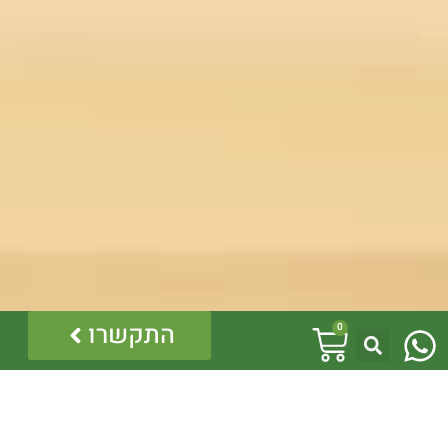
W
עגלת
התקשרו
0
h
קניות
a
t
לינקים נוספים