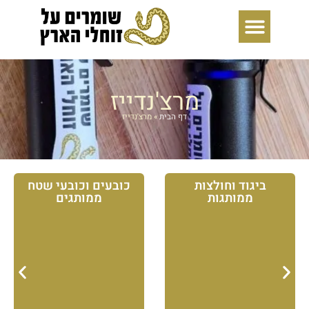
ילוג
תוכן
מרצ'נדייז
דף הבית
»
מרצ'נדייז
ביגוד וחולצות
כובעים וכובעי שטח
ממותגות
ממותגים