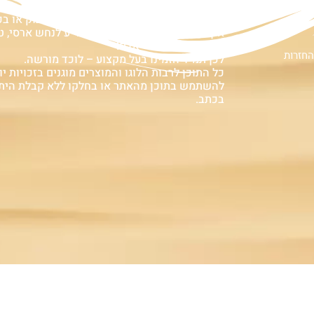
ם
אזהרה:
במוצרים ובמידע המובא באתר, בדף פיסבוק או ב
אין המלצה לגעת, להתעסק, להפריע לנחש ארסי, טע
עלולה לעלות בחיי אדם!
החזרות
לכן תמיד הזמינו בעל מקצוע – לוכד מורשה.
כל התוכן לרבות הלוגו והמוצרים מוגנים בזכויות יוצ
להשתמש בתוכן מהאתר או בחלקו ללא קבלת הית
בכתב.