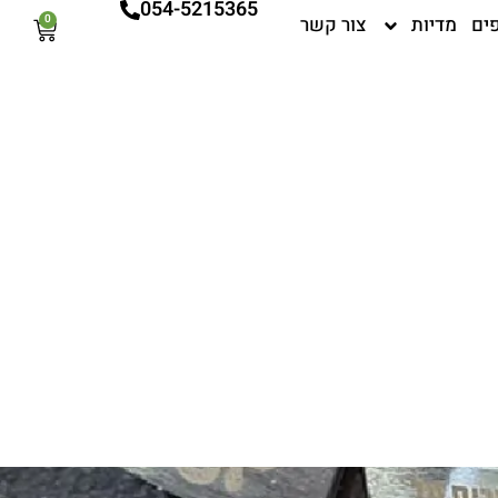
054-5215365
ים
מדיות
צור קשר
0
עגלת
קניות