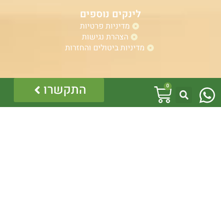
לינקים נוספים
מדיניות פרטיות
הצהרת נגישות
מדיניות ביטולים והחזרות
W
אזהרה:
עגלת
התקשרו
0
במוצרים ובמידע המובא באתר, בדף פיסבוק או בכל מדיה
h
אחרת אין המלצה לגעת, להתעסק, להפריע לנחש ארסי, טעות
קניות
בזיהוי עלולה לעלות בחיי אדם!
a
לכן תמיד הזמינו בעל מקצוע – לוכד מורשה.
כל התוכן לרבות הלוגו והמוצרים מוגנים בזכויות יוצרים, אין
t
להשתמש בתוכן מהאתר או בחלקו ללא קבלת היתר מפורש
בכתב.
s
a
p
p