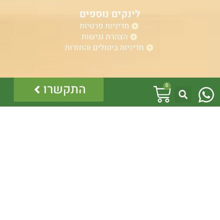
לינקים נוספים
מדיניות פרטיות
הצהרת נגישות
מדיניות ביטולים והחזרות
W
אזהרה:
עגלת
התקשרו
0
במוצרים ובמידע המובא באתר, בדף פיסבוק או בכל מדיה
h
אחרת אין המלצה לגעת, להתעסק, להפריע לנחש ארסי, טעות
קניות
בזיהוי עלולה לעלות בחיי אדם!
a
לכן תמיד הזמינו בעל מקצוע – לוכד מורשה.
כל התוכן לרבות הלוגו והמוצרים מוגנים בזכויות יוצרים, אין
t
להשתמש בתוכן מהאתר או בחלקו ללא קבלת היתר מפורש
בכתב.
s
a
p
p