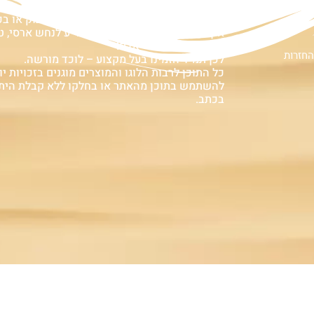
ם
אזהרה:
במוצרים ובמידע המובא באתר, בדף פיסבוק או ב
אין המלצה לגעת, להתעסק, להפריע לנחש ארסי, טע
עלולה לעלות בחיי אדם!
החזרות
לכן תמיד הזמינו בעל מקצוע – לוכד מורשה.
כל התוכן לרבות הלוגו והמוצרים מוגנים בזכויות יוצ
להשתמש בתוכן מהאתר או בחלקו ללא קבלת הית
בכתב.