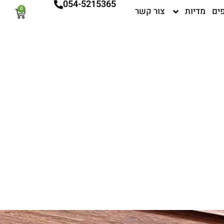
054-5215365
ים
מדיות
צור קשר
0
עגלת
קניות