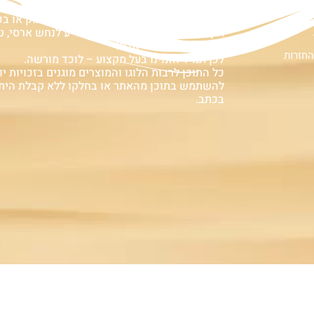
ם
אזהרה:
במוצרים ובמידע המובא באתר, בדף פיסבוק או ב
אין המלצה לגעת, להתעסק, להפריע לנחש ארסי, טע
עלולה לעלות בחיי אדם!
החזרות
לכן תמיד הזמינו בעל מקצוע – לוכד מורשה.
כל התוכן לרבות הלוגו והמוצרים מוגנים בזכויות יוצ
להשתמש בתוכן מהאתר או בחלקו ללא קבלת הית
בכתב.