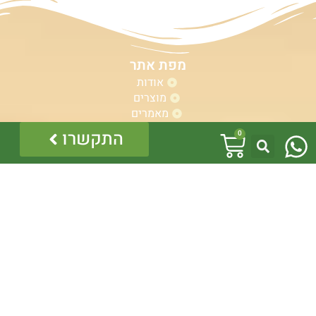
מפת אתר
אודות
מוצרים
מאמרים
W
מידע על זוחלים
עגלת
התקשרו
0
שלחו לזיהוי
h
קניות
סרטונים
תרומות ושת"פים
a
צור קשר
t
s
a
p
p