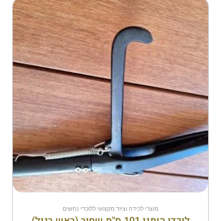
מוצרי לכידה וציוד מקצועי ללוכדי נחשים
לוכדן הומני 101 ס"מ שחור (ראש רגיל)