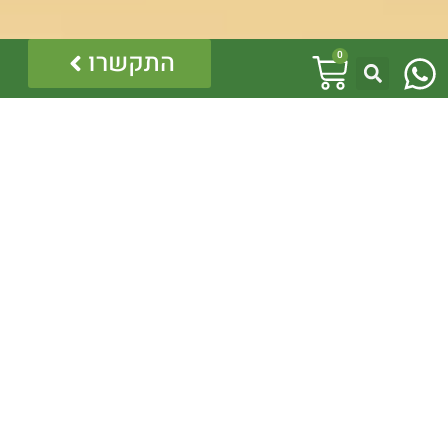
W
עגלת
התקשרו
0
h
קניות
a
t
s
a
p
p
לינקים נוספים