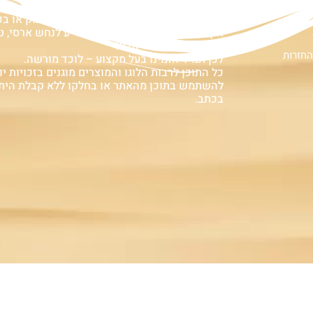
ם
אזהרה:
במוצרים ובמידע המובא באתר, בדף פיסבוק או ב
אין המלצה לגעת, להתעסק, להפריע לנחש ארסי, טע
עלולה לעלות בחיי אדם!
החזרות
לכן תמיד הזמינו בעל מקצוע – לוכד מורשה.
כל התוכן לרבות הלוגו והמוצרים מוגנים בזכויות יוצ
להשתמש בתוכן מהאתר או בחלקו ללא קבלת הית
בכתב.