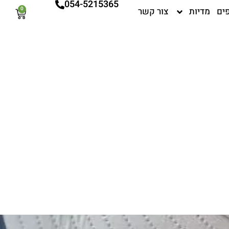
054-5215365
ים
מדיות
צור קשר
0
עגלת
קניות