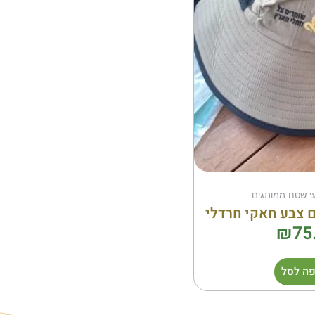
עי שטח ממותגים
ם צבע חאקי חרדלי
₪
75
ה לסל