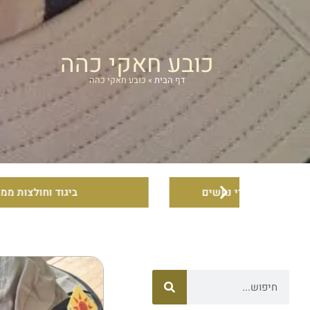
כובע חאקי כהה
דף הבית
»
כובע חאקי כהה
חשים
ביגוד וחולצות ממותגות
חיפוש