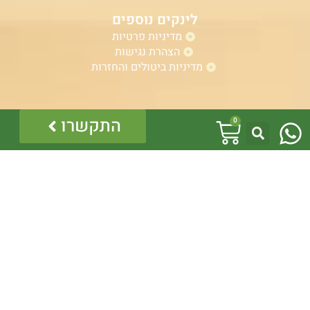
לינקים נוספים
מדיניות פרטיות
הצהרת נגישות
מדיניות ביטולים והחזרות
W
אזהרה:
עגלת
התקשרו
0
במוצרים ובמידע המובא באתר, בדף פיסבוק או בכל מדיה
h
אחרת אין המלצה לגעת, להתעסק, להפריע לנחש ארסי, טעות
קניות
בזיהוי עלולה לעלות בחיי אדם!
a
לכן תמיד הזמינו בעל מקצוע – לוכד מורשה.
כל התוכן לרבות הלוגו והמוצרים מוגנים בזכויות יוצרים, אין
t
להשתמש בתוכן מהאתר או בחלקו ללא קבלת היתר מפורש
בכתב.
s
a
p
p