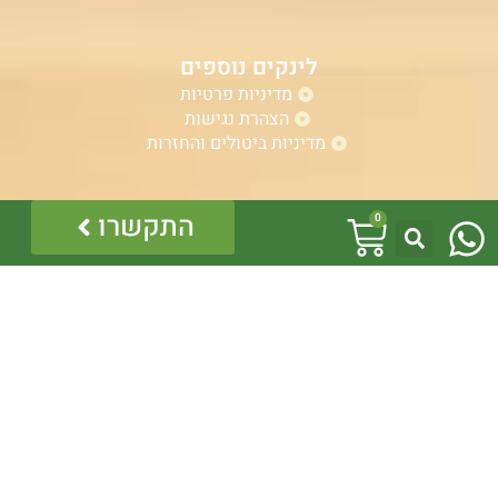
לינקים נוספים
מדיניות פרטיות
הצהרת נגישות
מדיניות ביטולים והחזרות
W
עגלת
התקשרו
אזהרה:
0
h
במוצרים ובמידע המובא באתר, בדף פיסבוק או בכל מדיה
קניות
אחרת אין המלצה לגעת, להתעסק, להפריע לנחש ארסי, טעות
a
בזיהוי עלולה לעלות בחיי אדם!
לכן תמיד הזמינו בעל מקצוע – לוכד מורשה.
t
כל התוכן לרבות הלוגו והמוצרים מוגנים בזכויות יוצרים, אין
להשתמש בתוכן מהאתר או בחלקו ללא קבלת היתר מפורש
s
בכתב.
a
p