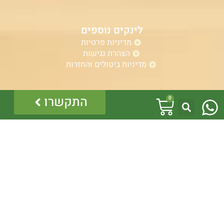
לינקים נוספים
מדיניות פרטיות
הצהרת נגישות
מדיניות ביטולים והחזרות
W
עגלת
התקשרו
אזהרה:
0
h
במוצרים ובמידע המובא באתר, בדף פיסבוק או בכל מדיה
קניות
אחרת אין המלצה לגעת, להתעסק, להפריע לנחש ארסי, טעות
a
בזיהוי עלולה לעלות בחיי אדם!
לכן תמיד הזמינו בעל מקצוע – לוכד מורשה.
t
כל התוכן לרבות הלוגו והמוצרים מוגנים בזכויות יוצרים, אין
להשתמש בתוכן מהאתר או בחלקו ללא קבלת היתר מפורש
s
בכתב.
a
p