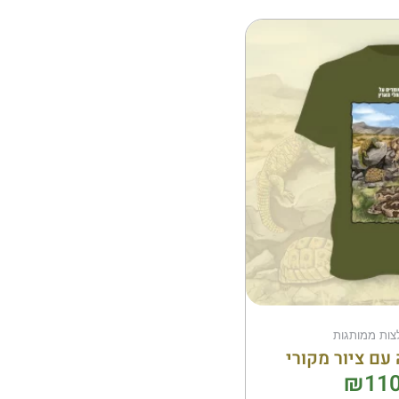
למוצר
זה
יש
מספר
סוגים.
ניתן
לבחור
את
האפשרויות
בעמוד
המוצר
לצות ממותגות
עם ציור מקורי
₪
110