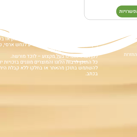
פשרויות
ם
אזהרה:
במוצרים ובמידע המובא באתר, בדף פיסבוק או ב
אין המלצה לגעת, להתעסק, להפריע לנחש ארסי, טע
עלולה לעלות בחיי אדם!
החזרות
לכן תמיד הזמינו בעל מקצוע – לוכד מורשה.
כל התוכן לרבות הלוגו והמוצרים מוגנים בזכויות יוצ
להשתמש בתוכן מהאתר או בחלקו ללא קבלת הית
בכתב.