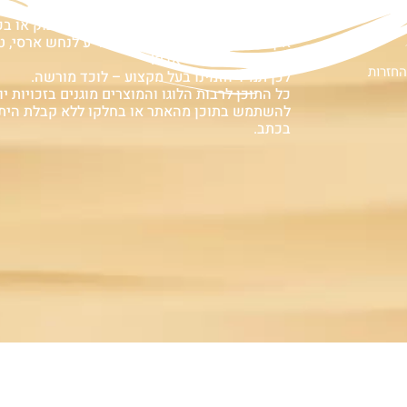
ם
אזהרה:
במוצרים ובמידע המובא באתר, בדף פיסבוק או ב
אין המלצה לגעת, להתעסק, להפריע לנחש ארסי, טע
עלולה לעלות בחיי אדם!
החזרות
לכן תמיד הזמינו בעל מקצוע – לוכד מורשה.
כל התוכן לרבות הלוגו והמוצרים מוגנים בזכויות יוצ
להשתמש בתוכן מהאתר או בחלקו ללא קבלת הית
בכתב.