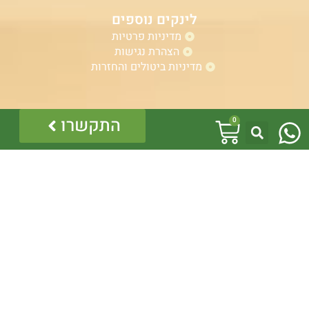
לינקים נוספים
מדיניות פרטיות
הצהרת נגישות
מדיניות ביטולים והחזרות
W
אזהרה:
עגלת
התקשרו
0
במוצרים ובמידע המובא באתר, בדף פיסבוק או בכל מדיה
h
אחרת אין המלצה לגעת, להתעסק, להפריע לנחש ארסי, טעות
קניות
בזיהוי עלולה לעלות בחיי אדם!
a
לכן תמיד הזמינו בעל מקצוע – לוכד מורשה.
כל התוכן לרבות הלוגו והמוצרים מוגנים בזכויות יוצרים, אין
t
להשתמש בתוכן מהאתר או בחלקו ללא קבלת היתר מפורש
בכתב.
s
a
p
p