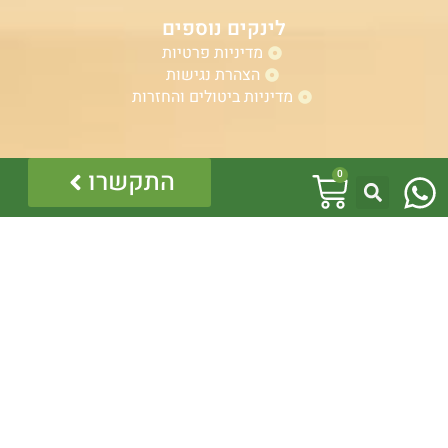
לינקים נוספים
מדיניות פרטיות
הצהרת נגישות
מדיניות ביטולים והחזרות
W
אזהרה:
עגלת
התקשרו
0
במוצרים ובמידע המובא באתר, בדף פיסבוק או בכל מדיה
h
אחרת אין המלצה לגעת, להתעסק, להפריע לנחש ארסי, טעות
קניות
בזיהוי עלולה לעלות בחיי אדם!
a
לכן תמיד הזמינו בעל מקצוע – לוכד מורשה.
כל התוכן לרבות הלוגו והמוצרים מוגנים בזכויות יוצרים, אין
t
להשתמש בתוכן מהאתר או בחלקו ללא קבלת היתר מפורש
בכתב.
s
a
p
p