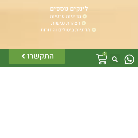
לינקים נוספים
מדיניות פרטיות
הצהרת נגישות
מדיניות ביטולים והחזרות
W
אזהרה:
עגלת
התקשרו
0
במוצרים ובמידע המובא באתר, בדף פיסבוק או בכל מדיה
h
אחרת אין המלצה לגעת, להתעסק, להפריע לנחש ארסי, טעות
קניות
בזיהוי עלולה לעלות בחיי אדם!
a
לכן תמיד הזמינו בעל מקצוע – לוכד מורשה.
כל התוכן לרבות הלוגו והמוצרים מוגנים בזכויות יוצרים, אין
t
להשתמש בתוכן מהאתר או בחלקו ללא קבלת היתר מפורש
בכתב.
s
a
p
p