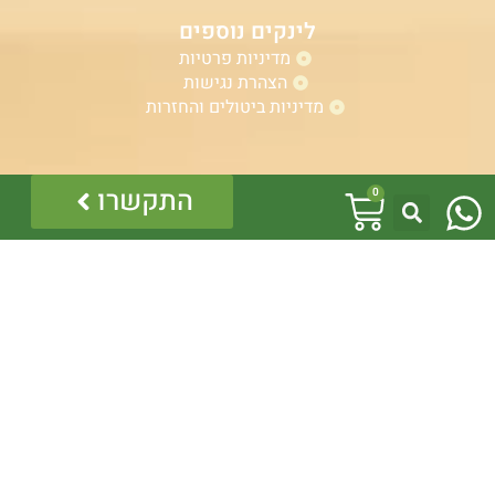
לינקים נוספים
מדיניות פרטיות
הצהרת נגישות
מדיניות ביטולים והחזרות
W
אזהרה:
עגלת
התקשרו
0
במוצרים ובמידע המובא באתר, בדף פיסבוק או בכל מדיה
h
אחרת אין המלצה לגעת, להתעסק, להפריע לנחש ארסי, טעות
קניות
בזיהוי עלולה לעלות בחיי אדם!
a
לכן תמיד הזמינו בעל מקצוע – לוכד מורשה.
כל התוכן לרבות הלוגו והמוצרים מוגנים בזכויות יוצרים, אין
t
להשתמש בתוכן מהאתר או בחלקו ללא קבלת היתר מפורש
בכתב.
s
a
p
p