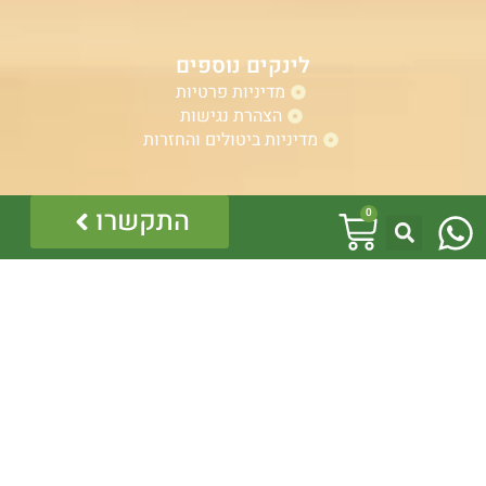
לינקים נוספים
מדיניות פרטיות
הצהרת נגישות
מדיניות ביטולים והחזרות
W
עגלת
התקשרו
אזהרה:
0
h
במוצרים ובמידע המובא באתר, בדף פיסבוק או בכל מדיה
קניות
אחרת אין המלצה לגעת, להתעסק, להפריע לנחש ארסי, טעות
a
בזיהוי עלולה לעלות בחיי אדם!
לכן תמיד הזמינו בעל מקצוע – לוכד מורשה.
t
כל התוכן לרבות הלוגו והמוצרים מוגנים בזכויות יוצרים, אין
להשתמש בתוכן מהאתר או בחלקו ללא קבלת היתר מפורש
s
בכתב.
a
p